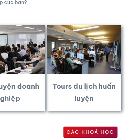
ệp của bạn?
luyện
doanh
Tours du lịch huấn
ghiệp
luyện
CÁC KHOÁ HỌC