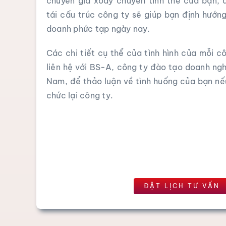
chuyên gia xoay chuyển tình thế của bạn, 
tái cấu trúc công ty sẽ giúp bạn định hướng
doanh phức tạp ngày nay.
Các chi tiết cụ thể của tình hình của mỗi c
liên hệ với BS-A, công ty đào tạo doanh ngh
Nam, để thảo luận về tình huống của bạn n
chức lại công ty.
ĐẶT LỊCH TƯ ​​VẤN