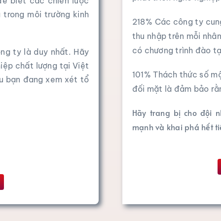
để biết các chiến lược
 trong môi trường kinh
218%
Các công ty cun
thu nhập trên mỗi nhâ
có chương trình đào tạ
ông ty là duy nhất. Hãy
iệp chất lượng tại Việt
101%
Thách thức số mộ
ếu bạn đang xem xét tổ
đối mặt là đảm bảo rằn
Hãy trang bị cho đội
mạnh và khai phá hết t