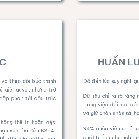
ÚC
HUẤN L
 và theo dõi bức tranh
Đã đến lúc suy nghĩ lại
ể giải quyết những trở
Dữ liệu chỉ ra rõ ràn
ặp phải: tái cấu trúc
trong việc đổi mới cá
và giữ chân nhân tài h
không thể trì hoãn việc
94%
nhân viên sẽ ở l
o bạn nên tìm đến BS-A,
phát triển nghề nghiệp