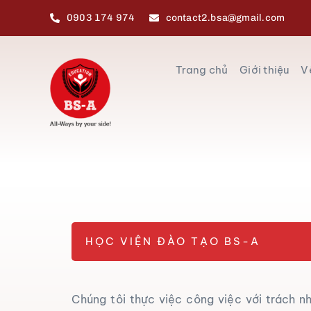
Skip
0903 174 974
contact2.bsa@gmail.com
to
content
Trang chủ
Giới thiệu
V
HỌC VIỆN ĐÀO TẠO BS-A
Chúng tôi thực việc công việc với trách n