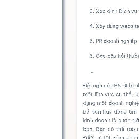
3. Xác định Dịch vụ
4. Xây dựng websit
5. PR doanh nghiệp
6. Các câu hỏi thườ
…
Đội ngũ của BS-A là n
một lĩnh vực cụ thể, b
dựng một doanh nghi
bề bộn hay đang tìm 
kinh doanh là bước đầ
bạn. Bạn có thể tạo r
ĐÂY có tất cả mọi thứ 