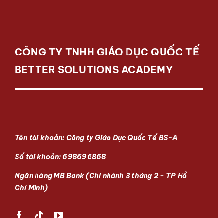
Dịch vụ
Đào tạo
CÔNG TY TNHH GIÁO DỤC QUỐC TẾ
Tuyển dụng
BETTER SOLUTIONS ACADEMY
Liên hệ
Tin tức
Tên tài khoản: Công ty Giáo Dục Quốc Tế BS-A
Số tài khoản: 698696868
Thiện Nguyện
Ngân hàng MB Bank (Chi nhánh 3 tháng 2 – TP Hồ
Chí Minh)