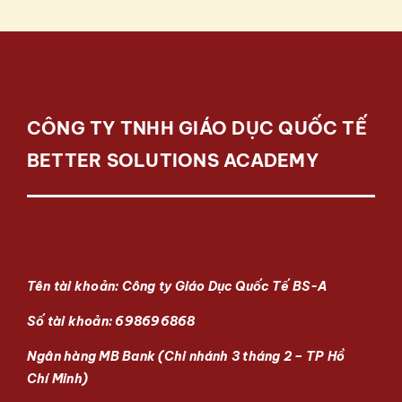
Dịch vụ
Đào tạo
CÔNG TY TNHH GIÁO DỤC QUỐC TẾ
Tuyển dụng
BETTER SOLUTIONS ACADEMY
Liên hệ
Tin tức
Tên tài khoản: Công ty Giáo Dục Quốc Tế BS-A
Số tài khoản: 698696868
Thiện Nguyện
Ngân hàng MB Bank (Chi nhánh 3 tháng 2 – TP Hồ
Chí Minh)